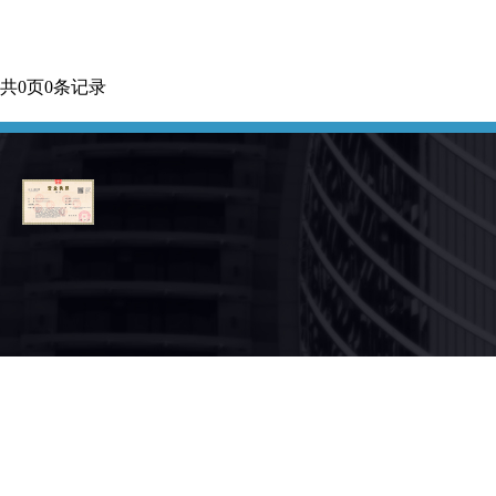
共
0
页
0
条记录